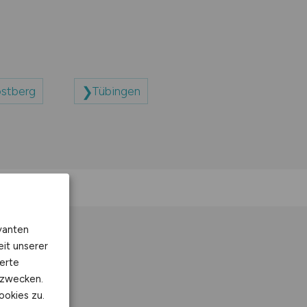
ostberg
Tübingen
vanten
eit unserer
erte
kzwecken.
ookies zu.