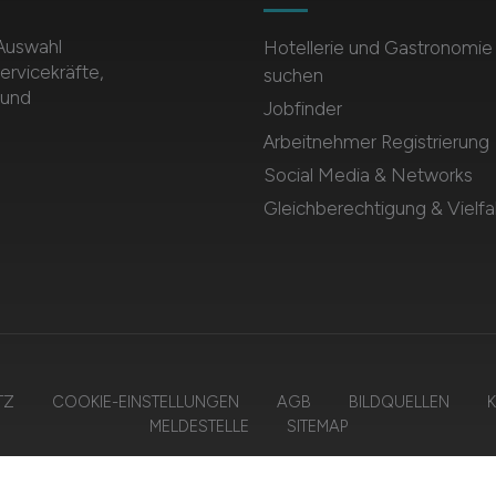
 Auswahl
Hotellerie und Gastronomie
ervicekräfte,
suchen
 und
Jobfinder
Arbeitnehmer Registrierung
Social Media & Networks
Gleichberechtigung & Vielfal
TZ
COOKIE-EINSTELLUNGEN
AGB
BILDQUELLEN
K
MELDESTELLE
SITEMAP