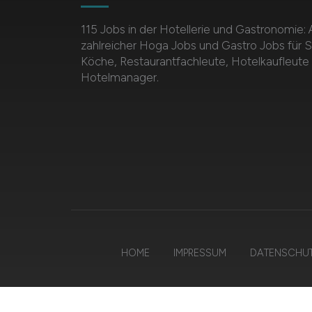
115 Jobs in der Hotellerie und Gastronomie:
zahlreicher Hoga Jobs und Gastro Jobs für S
Köche, Restaurantfachleute, Hotelkaufleute
Hotelmanager.
HOME
IMPRESSUM
DATENSCHU