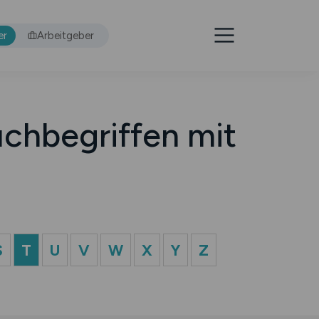
er
Arbeitgeber
chbegriffen mit
S
T
U
V
W
X
Y
Z