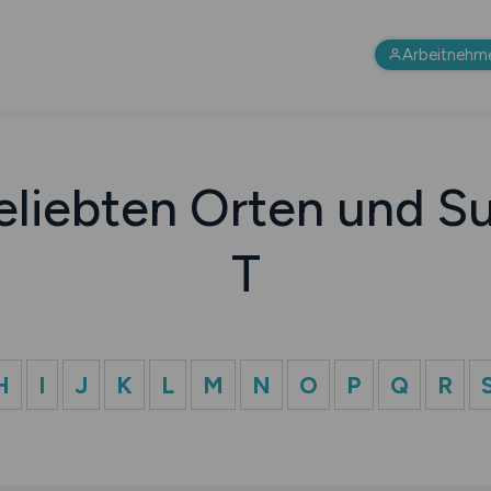
Arbeitnehm
eliebten Orten und Su
T
H
I
J
K
L
M
N
O
P
Q
R