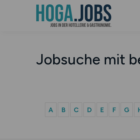
Jobsuche mit b
A
B
C
D
E
F
G