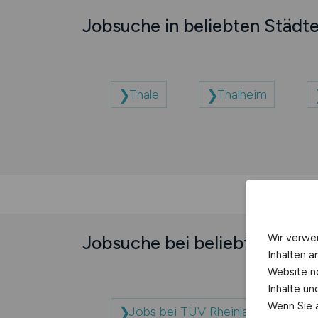
Jobsuche in beliebten Städt
Thale
Thalheim
Wir verwe
Jobsuche bei beliebten Unt
Inhalten a
Website n
Inhalte u
Wenn Sie a
Jobs bei TÜV Rheinland Akadem