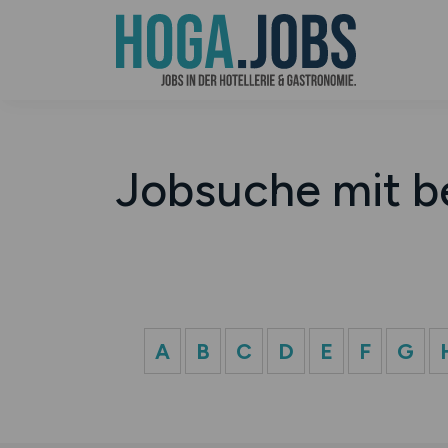
Jobsuche mit b
A
B
C
D
E
F
G