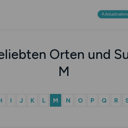
Arbeitnehm
eliebten Orten und Su
M
H
I
J
K
L
M
N
O
P
Q
R