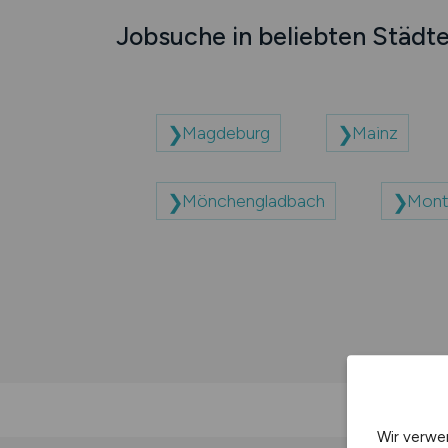
Jobsuche in beliebten Städt
Magdeburg
Mainz
Mönchengladbach
Mont
Wir verwe