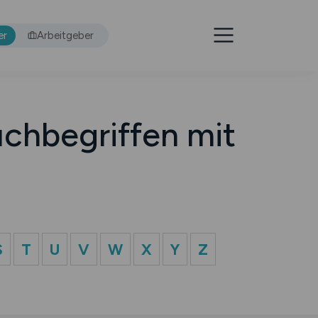
er
Arbeitgeber
chbegriffen mit
S
T
U
V
W
X
Y
Z