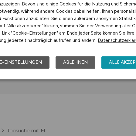
nzuzeigen. Davon sind einige Cookies für die Nutzung und Sicherh
ernehmen
otwendig, während andere Cookies dabei helfen, Ihnen personalisi
nd Funktionen anzubieten. Sie dienen außerdem anonymen Statisti
uf "Alle akzeptieren" klicken, stimmen Sie der Verwendung aller C
Link "Cookie-Einstellungen" am Ende jeder Seite können Sie Ihre
für Gesundheit Bad Lippspringe GmbH
Jobs bei
ng jederzeit nachträglich aufrufen und ändern.
Datenschutzerklä
 Co. KG
Jobs bei MSSL GmbH
E-EINSTELLUNGEN
ABLEHNEN
ALLE AKZEP
Jobsuche mit M