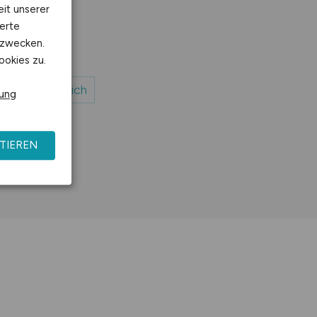
eit unserer
erte
kzwecken.
ookies zu.
 Möbel Heinrich
rung
TIEREN