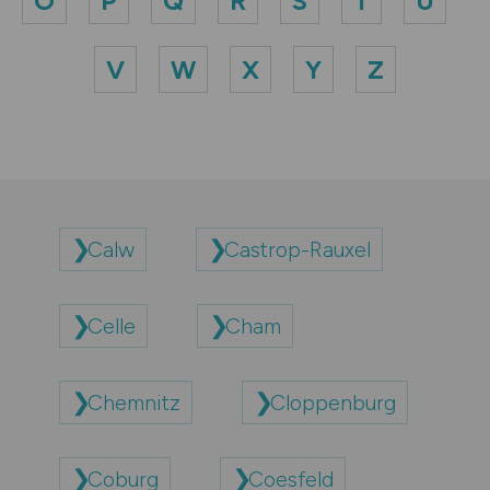
O
P
Q
R
S
T
U
V
W
X
Y
Z
Calw
Castrop-Rauxel
Celle
Cham
Chemnitz
Cloppenburg
Coburg
Coesfeld