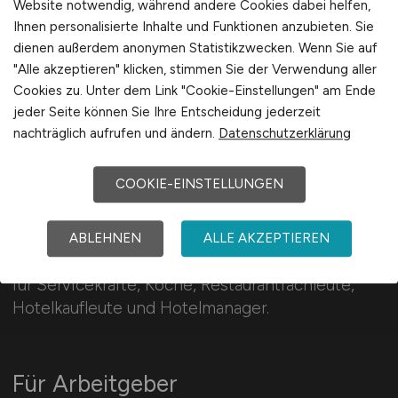
Arbeitsorte mit C
Website notwendig, während andere Cookies dabei helfen,
Ihnen personalisierte Inhalte und Funktionen anzubieten. Sie
dienen außerdem anonymen Statistikzwecken. Wenn Sie auf
"Alle akzeptieren" klicken, stimmen Sie der Verwendung aller
Cookies zu. Unter dem Link "Cookie-Einstellungen" am Ende
jeder Seite können Sie Ihre Entscheidung jederzeit
nachträglich aufrufen und ändern.
Datenschutzerklärung
HOGA.JOBS
COOKIE-EINSTELLUNGEN
113 Jobs in der Hotellerie und Gastronomie:
ABLEHNEN
ALLE AKZEPTIEREN
Auswahl zahlreicher Hoga Jobs und Gastro Jobs
für Servicekräfte, Köche, Restaurantfachleute,
Hotelkaufleute und Hotelmanager.
Für Arbeitgeber