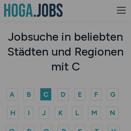
Jobsuche in beliebten
Städten und Regionen
mit C
A
B
C
D
E
F
G
H
I
J
K
L
M
N