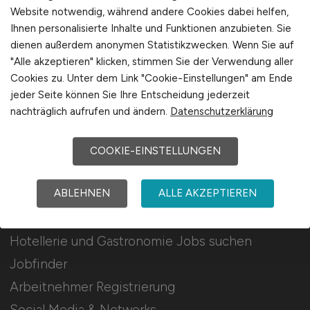
Für Arbeitgeber
Website notwendig, während andere Cookies dabei helfen,
Ihnen personalisierte Inhalte und Funktionen anzubieten. Sie
dienen außerdem anonymen Statistikzwecken. Wenn Sie auf
Stellenanzeigen schalten
"Alle akzeptieren" klicken, stimmen Sie der Verwendung aller
Mediadaten & Konditionen
Cookies zu. Unter dem Link "Cookie-Einstellungen" am Ende
Arbeitgeber Seite
jeder Seite können Sie Ihre Entscheidung jederzeit
nachträglich aufrufen und ändern.
Datenschutzerklärung
Arbeitgeber Kontakt
Karrierenetzwerk
COOKIE-EINSTELLUNGEN
ABLEHNEN
ALLE AKZEPTIEREN
Für Arbeitnehmer
Hotellerie und Gastronomie Jobs suchen
Jobfinder
Arbeitnehmer Registrierung
Social Media & Networks