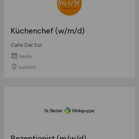
Deutschlandweit
Österreich
Schweiz
Küchenchef
(w/m/d)
Europa
International
Cafe Del Sol
heute
Iserlohn
Rezeptionist
(m/w/d)