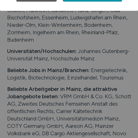
Hessen, Mannheim, Frankfurt am Main, Rhein-Main-
Gebiet, Harxheim, Landkreis Mainz-Bingen, Gau-
Bischofsheim, Essenheim, Ludwigshafen am Rhein,
Nieder-Olm, Klein-Winternheim, Bodenheim,
Zornheim, Ingelheim am Rhein, Rheinland-Pfalz,
Budenheim
Universitäten/Hochschulen:
Johannes Gutenberg-
Universität Mainz, Hochschule Mainz
Beliebte Jobs in
Mainz
/Branchen
:
Energietechnik,
Logistik, Biotechnologie, Einzelhandel, Tourismus
Beliebte Arbeitgeber in
Mainz
, die attraktive
Jobangebote bieten
:
VRM GmbH & Co. KG, Schott
AG, Zweites Deutsches Fernsehen Anstalt des
öffentlichen Rechts, Carrier Kältetechnik
Deutschland GmbH, Universitätsmedizin Mainz,
COTY Germany GmbH, Aareon AG, Mainzer
Volksbank eG, DB Cargo Aktiengesellschaft, Novo