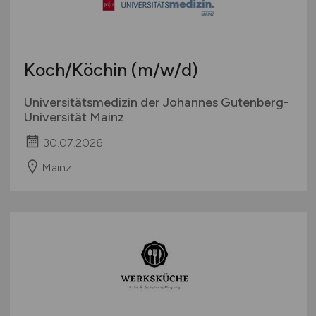
Deutschlandweit
Österreich
Schweiz
Koch/Köchin
(m/w/d)
Europa
International
Universitätsmedizin der Johannes Gutenberg-
Universität Mainz
30.07.2026
Mainz