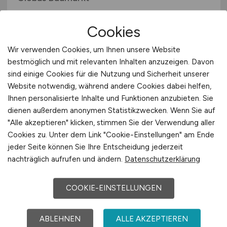
26.07.2026
Cookies
Rüsselsheim am Main
Wir verwenden Cookies, um Ihnen unsere Website
bestmöglich und mit relevanten Inhalten anzuzeigen. Davon
sind einige Cookies für die Nutzung und Sicherheit unserer
1
Website notwendig, während andere Cookies dabei helfen,
Ihnen personalisierte Inhalte und Funktionen anzubieten. Sie
dienen außerdem anonymen Statistikzwecken. Wenn Sie auf
"Alle akzeptieren" klicken, stimmen Sie der Verwendung aller
Stadt:
Mainz
Cookies zu. Unter dem Link "Cookie-Einstellungen" am Ende
Einwohner:
ca. 220.000
jeder Seite können Sie Ihre Entscheidung jederzeit
nachträglich aufrufen und ändern.
Datenschutzerklärung
Verkehrsanbindungen:
Autobahnen A60, A 643
und A 63, Bundesstraßen B 9 und B 40, Mainzer
Hauptbahnhof, Flughafen Frankfurt
COOKIE-EINSTELLUNGEN
Arbeiten in der Nähe von
Mainz
:
Darmstadt,
Ginsheim-Gustavsburg, Wiesbaden, Ober-Olm,
ABLEHNEN
ALLE AKZEPTIEREN