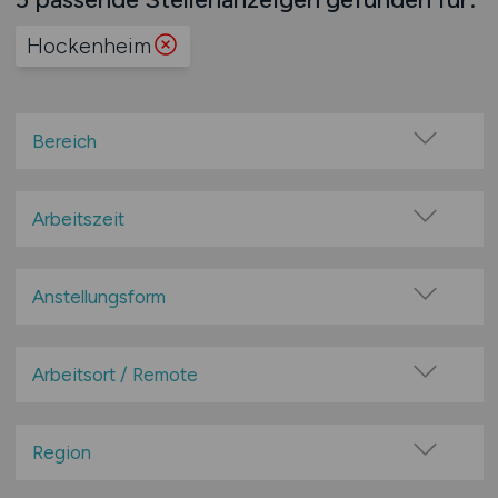
Hockenheim
Bereich
Events, Messen, Veranstaltungen
Food & Beverage
Arbeitszeit
Freizeit- / Erlebnisgastronomie / Events
Vollzeit
Freizeiteinrichtungen
Teilzeit
Anstellungsform
Gastronomie
Festanstellung
Hotellerie
befristete Anstellung
Arbeitsort / Remote
Industrie & Handel
Bereichsleiter
Kreuzfahrt / Schifffahrt / Seefahrt
Vor Ort (kein Home-Office)
Gebietsleiter
Luftfahrt
Home-Office möglich / Hybrid
Region
Leitung / Führung
Öffentl. und soziale Einrichtungen / Behörden
100% Remote
Baden-Württemberg