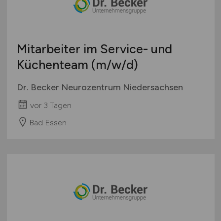
Deutschlandweit
Österreich
Schweiz
Mitarbeiter im Service- und
Europa
Küchenteam
(m/w/d)
International
Dr. Becker Neurozentrum Niedersachsen
vor 3 Tagen
Bad Essen