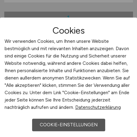
1
Cookies
Wir verwenden Cookies, um Ihnen unsere Website
Stadt:
Herford
bestmöglich und mit relevanten Inhalten anzuzeigen. Davon
sind einige Cookies für die Nutzung und Sicherheit unserer
Einwohner:
ca. 68.000
Website notwendig, während andere Cookies dabei helfen,
Verkehrsanbindungen:
Bahnhof Herford, nächster
Ihnen personalisierte Inhalte und Funktionen anzubieten. Sie
Flughafen ist der Flughafen Paderborn/Lippstadt,
dienen außerdem anonymen Statistikzwecken. Wenn Sie auf
Bundesautobahn A 2, Bundesstraßen B 239 und B 61
"Alle akzeptieren" klicken, stimmen Sie der Verwendung aller
Cookies zu. Unter dem Link "Cookie-Einstellungen" am Ende
Arbeiten in der Nähe von
Herford
:
Bad Salzuflen,
jeder Seite können Sie Ihre Entscheidung jederzeit
Nordrhein-Westfalen, Hiddenhausen, Vlotho, Enger,
nachträglich aufrufen und ändern.
Datenschutzerklärung
Bielefeld, Löhne
Universitäten/Hochschulen:
Hochschule für
COOKIE-EINSTELLUNGEN
Finanzen Nordrhein-Westfalen, Hochschule für
Kirchenmusik der Evangelischen Kirche von