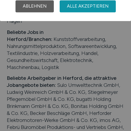
ABLEHNEN
ALLE AKZEPTIEREN
Westfalen, Studienzentrum der Hamburger Fern-
Hochschule, Studienzentrum der Fernuniversität in
Hagen
Beliebte Jobs in
Herford
/Branchen
:
Kunststoffverarbeitung,
Nahrungsmittelproduktion, Softwareentwicklung,
Textilindustrie, Holzverarbeitung, Handel,
Gesundheitswirtschaft, Elektrotechnik,
Maschinenbau, Logistik
Beliebte Arbeitgeber in
Herford
, die attraktive
Jobangebote bieten
:
Sulo Umwelttechnik GmbH,
Ludwig Weinreich GmbH & Co. KG, Stiegelmeyer
Pflegemöbel GmbH & Co. KG, bugatti Holding
Brinkmann GmbH & Co. KG, Bonitas Holding GmbH
& Co. KG, Becker Beschläge GmbH, Herforder
Elektromotoren-Werke GmbH & Co. KG, imos AG,
Febrü Büromöbel Produktions- und Vertriebs GmbH,