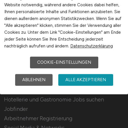
Für Arbeitgeber
Website notwendig, während andere Cookies dabei helfen,
Ihnen personalisierte Inhalte und Funktionen anzubieten. Sie
dienen außerdem anonymen Statistikzwecken. Wenn Sie auf
Stellenanzeigen schalten
"Alle akzeptieren" klicken, stimmen Sie der Verwendung aller
Mediadaten & Konditionen
Cookies zu. Unter dem Link "Cookie-Einstellungen" am Ende
Arbeitgeber Seite
jeder Seite können Sie Ihre Entscheidung jederzeit
nachträglich aufrufen und ändern.
Datenschutzerklärung
Arbeitgeber Kontakt
Karrierenetzwerk
COOKIE-EINSTELLUNGEN
ABLEHNEN
ALLE AKZEPTIEREN
Für Arbeitnehmer
Hotellerie und Gastronomie Jobs suchen
Jobfinder
Arbeitnehmer Registrierung
Social Media & Networks