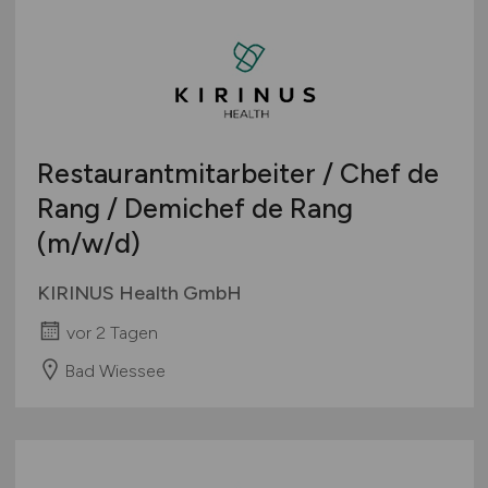
Thüringen
Deutschlandweit
Österreich
Schweiz
Europa
Restaurantmitarbeiter / Chef de
International
Rang / Demichef de Rang
(m/w/d)
KIRINUS Health GmbH
vor 2 Tagen
Bad Wiessee