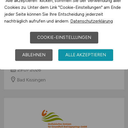
"Alle akzeptieren" klicken, stimmen Sie der Verwendung aller
Cookies zu. Unter dem Link "Cookie-Einstellungen" am Ende
jeder Seite können Sie Ihre Entscheidung jederzeit
nachträglich aufrufen und ändern.
Datenschutzerklärung
Koch / Beikoch
(m/w/d)
für
unsere Exklusivstation -
COOKIE-EINSTELLUNGEN
SalutoCare
ABLEHNEN
ALLE AKZEPTIEREN
Klinik Bavaria GmbH & Co. KG
29.07.2026
Bad Kissingen