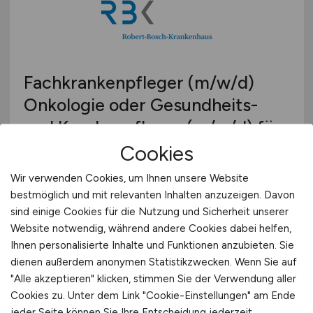
Fachkrankenpfleger
(m/w/d)
Onkologie oder Gesundheits-
und Krankenpfleger
(m/w/d)
für
die interdisziplinäre
Cookies
Wahlleistungsstation für
Wir verwenden Cookies, um Ihnen unsere Website
Häma/Onko, Gastro und
bestmöglich und mit relevanten Inhalten anzuzeigen. Davon
sind einige Cookies für die Nutzung und Sicherheit unserer
Allgemein- und Viszeralchirurgie
Website notwendig, während andere Cookies dabei helfen,
Ihnen personalisierte Inhalte und Funktionen anzubieten. Sie
Robert-Bosch-Krankenhaus GmbH
dienen außerdem anonymen Statistikzwecken. Wenn Sie auf
gestern
"Alle akzeptieren" klicken, stimmen Sie der Verwendung aller
Cookies zu. Unter dem Link "Cookie-Einstellungen" am Ende
Stuttgart
jeder Seite können Sie Ihre Entscheidung jederzeit