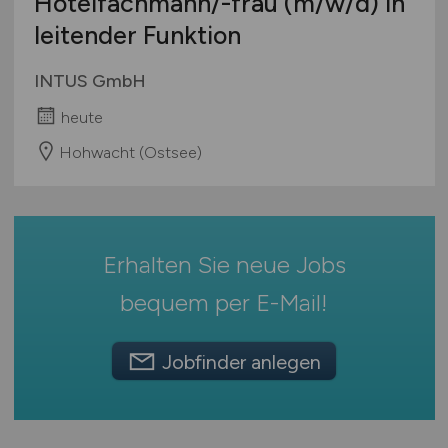
Hotelfachmann/-frau
(m/w/d)
in
Mecklenburg-Vorpommern
Saisonarbeit
leitender Funktion
Niedersachsen
Berufseinstieg / Trainee
Nordrhein-Westfalen
Promotion & Habilitation
INTUS GmbH
Rheinland-Pfalz
Bachelor-/ Master-/ Diplom-Arbeit
heute
Saarland
Studentenjobs / Werkstudenten
Sachsen
Hohwacht (Ostsee)
Ausbildung / Studium
Sachsen-Anhalt
Praktikum
Schleswig-Holstein
Thüringen
Erhalten Sie neue Jobs
Deutschlandweit
Österreich
bequem per
E-Mail
!
Schweiz
Europa
Jobfinder anlegen
International