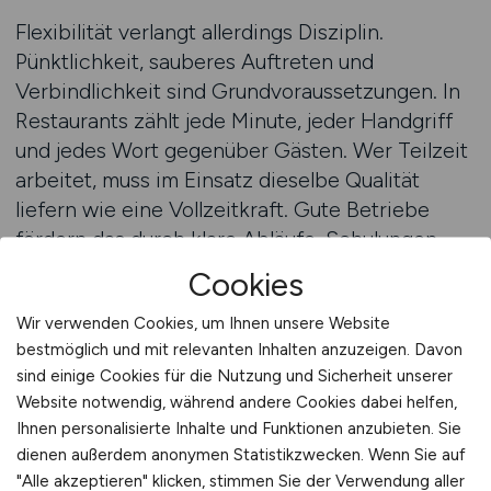
Flexibilität verlangt allerdings Disziplin.
Pünktlichkeit, sauberes Auftreten und
Verbindlichkeit sind Grundvoraussetzungen. In
Restaurants zählt jede Minute, jeder Handgriff
und jedes Wort gegenüber Gästen. Wer Teilzeit
arbeitet, muss im Einsatz dieselbe Qualität
liefern wie eine Vollzeitkraft. Gute Betriebe
fördern das durch klare Abläufe, Schulungen
und Teamkommunikation. Diese Struktur sorgt
Cookies
dafür, dass auch flexible Modelle dauerhaft
Wir verwenden Cookies, um Ihnen unsere Website
funktionieren. Flexibilität darf nicht mit
bestmöglich und mit relevanten Inhalten anzuzeigen. Davon
Beliebigkeit verwechselt werden – sie ist ein
sind einige Cookies für die Nutzung und Sicherheit unserer
System, das Professionalität voraussetzt. Nur
Website notwendig, während andere Cookies dabei helfen,
dann profitieren beide Seiten wirklich.
Ihnen personalisierte Inhalte und Funktionen anzubieten. Sie
dienen außerdem anonymen Statistikzwecken. Wenn Sie auf
Die Gastronomie ist und bleibt ein Sektor, der
"Alle akzeptieren" klicken, stimmen Sie der Verwendung aller