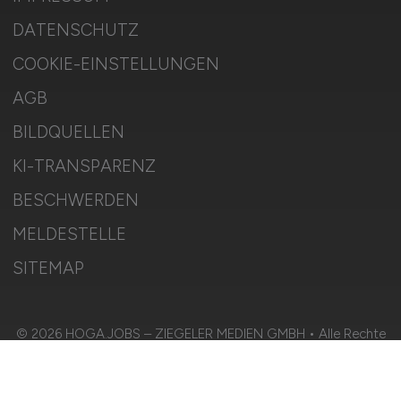
DATENSCHUTZ
COOKIE-EINSTELLUNGEN
AGB
BILDQUELLEN
KI-TRANSPARENZ
BESCHWERDEN
MELDESTELLE
SITEMAP
© 2026 HOGA.JOBS – ZIEGELER MEDIEN GMBH • Alle Rechte
vorbehalten.