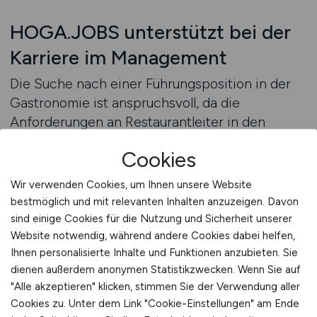
HOGA.JOBS unterstützt bei der
Karriere im Management
Die Suche nach einer Führungsposition in der
Gastronomie ist anspruchsvoll, da die
Anforderungen an Restaurantleiter in den
letzten Jahren deutlich gestiegen sind. Neben
Cookies
fachlicher Kompetenz werden heute auch
betriebswirtschaftliches Verständnis,
Wir verwenden Cookies, um Ihnen unsere Website
Mitarbeiterführung und digitales Know-how
bestmöglich und mit relevanten Inhalten anzuzeigen. Davon
erwartet. Wer gezielt sucht, sollte sich auf
sind einige Cookies für die Nutzung und Sicherheit unserer
Plattformen konzentrieren, die sich auf
Website notwendig, während andere Cookies dabei helfen,
Ihnen personalisierte Inhalte und Funktionen anzubieten. Sie
Gastronomie- und Hotellerieberufe spezialisiert
dienen außerdem anonymen Statistikzwecken. Wenn Sie auf
haben. Auf dem führenden Jobportal für Hoga-
"Alle akzeptieren" klicken, stimmen Sie der Verwendung aller
Berufe werden regelmäßig neue
Cookies zu. Unter dem Link "Cookie-Einstellungen" am Ende
Managementpositionen veröffentlicht, die