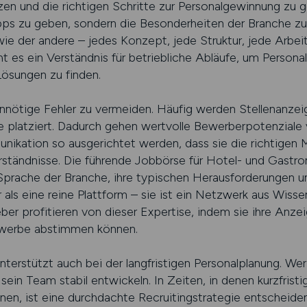
tzen und die richtigen Schritte zur Personalgewinnung zu 
pps zu geben, sondern die Besonderheiten der Branche zu 
ie der andere – jedes Konzept, jede Struktur, jede Arbeit
 es ein Verständnis für betriebliche Abläufe, um Personalb
ösungen zu finden.
 unnötige Fehler zu vermeiden. Häufig werden Stellenanzei
e platziert. Dadurch gehen wertvolle Bewerberpotenziale v
ikation so ausgerichtet werden, dass sie die richtigen M
rständnisse. Die führende Jobbörse für Hotel- und Gastr
Sprache der Branche, ihre typischen Herausforderungen u
 als eine reine Plattform – sie ist ein Netzwerk aus Wisse
r profitieren von dieser Expertise, indem sie ihre Anzei
ewerbe abstimmen können.
nterstützt auch bei der langfristigen Personalplanung. Wer
in Team stabil entwickeln. In Zeiten, in denen kurzfristi
nen, ist eine durchdachte Recruitingstrategie entscheiden