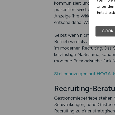
Wenn Sie a
kommuniziert und handelt. Desh
Unter dem 
präsentiert wird. Auf HOGA.J
Entscheidu
Anzeige ihre Wirkung entfaltet
entscheidend. Wer regelmäßig 
COOKI
Selbst wenn nicht sofort ein
Betrieb wird als aktiver, stab
im modernen Recruiting. Das S
kurzfristige Maßnahme, sonder
moderne Personalsuche funktion
Stellenanzeigen auf HOGA.J
Recruiting-Berat
Gastronomiebetriebe stehen he
Schwankungen, hohe Gästeerw
Recruiting zu einer strategisc