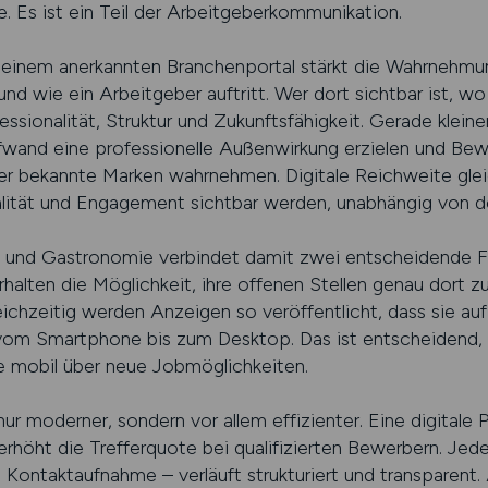
e. Es ist ein Teil der Arbeitgeberkommunikation.
uf einem anerkannten Branchenportal stärkt die Wahrnehm
nd wie ein Arbeitgeber auftritt. Wer dort sichtbar ist, wo
fessionalität, Struktur und Zukunftsfähigkeit. Gerade klein
wand eine professionelle Außenwirkung erzielen und Bew
der bekannte Marken wahrnehmen. Digitale Reichweite glei
ualität und Engagement sichtbar werden, unabhängig von d
- und Gastronomie verbindet damit zwei entscheidende F
rhalten die Möglichkeit, ihre offenen Stellen genau dort z
eichzeitig werden Anzeigen so veröffentlicht, dass sie au
vom Smartphone bis zum Desktop. Das ist entscheidend, d
e mobil über neue Jobmöglichkeiten.
ur moderner, sondern vor allem effizienter. Eine digitale P
öht die Trefferquote bei qualifizierten Bewerbern. Jeder
n Kontaktaufnahme – verläuft strukturiert und transparent.