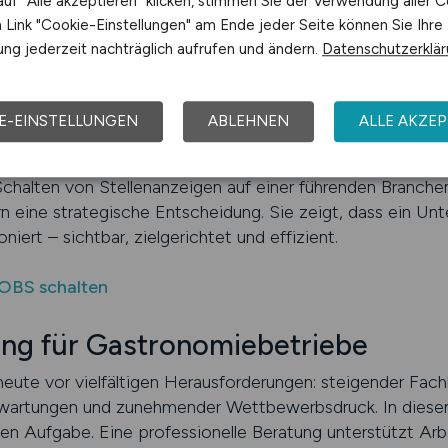
uf "Alle akzeptieren" klicken, stimmen Sie der Verwendung aller C
alb ist es wichtig, dass sie professionell formuliert und
Link "Cookie-Einstellungen" am Ende jeder Seite können Sie Ihre
OBS werden diese Standards konsequent umgesetzt, um si
ng jederzeit nachträglich aufrufen und ändern.
Datenschutzerklä
. Gerade im hart umkämpften Arbeitsmarkt ist die kontinui
Stellen veröffentlicht, bleibt in der Wahrnehmung der Be
E-EINSTELLUNGEN
ABLEHNEN
ALLE AKZEP
e passende Bewerbung eingeht, entsteht über Zeit eine 
iler Arbeitgeber wahrgenommen. Diese langfristige Präsenz
chalten von Stellenanzeigen auf einer führenden Branchen
n eine strategische Entscheidung. Sie zeigt, dass ein Un
iert – sichtbar, zielgerichtet und effizient.
OBS schalten
ung für Gastronomiebetriebe
ute vor vielfältigen Herausforderungen: steigender Fach
artungen und zunehmender Wettbewerbsdruck. In diesem
hen Aufgabe. Eine professionelle Beratung unterstützt Arb