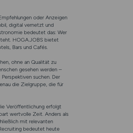
e, Empfehlungen oder Anzeigen
l, digital vernetzt und
astronomie bedeutet das: Wer
versteht. HOGA.JOBS bietet
tels, Bars und Cafés.
hen, ohne an Qualität zu
n Menschen gesehen werden –
 Perspektiven suchen. Der
genau die Zielgruppe, die für
die Veröffentlichung erfolgt
art wertvolle Zeit. Anders als
ließlich mit relevanten
Recruiting bedeutet heute