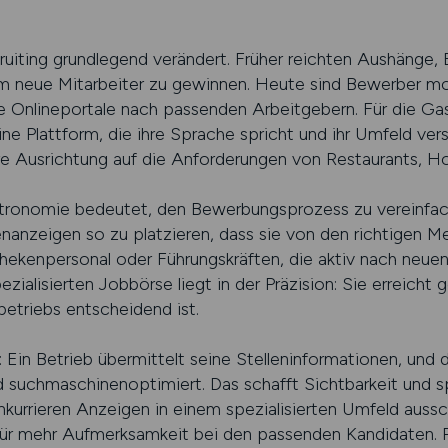
ecruiting grundlegend verändert. Früher reichten Aushäng
um neue Mitarbeiter zu gewinnen. Heute sind Bewerber mobi
rte Onlineportale nach passenden Arbeitgebern. Für die G
 eine Plattform, die ihre Sprache spricht und ihr Umfeld 
re Ausrichtung auf die Anforderungen von Restaurants, Ho
astronomie bedeutet, den Bewerbungsprozess zu vereinfac
llenanzeigen so zu platzieren, dass sie von den richtige
hekenpersonal oder Führungskräften, die aktiv nach neuen
zialisierten Jobbörse liegt in der Präzision: Sie erreicht 
etriebs entscheidend ist.
rt: Ein Betrieb übermittelt seine Stelleninformationen, und 
 suchmaschinenoptimiert. Das schafft Sichtbarkeit und sp
kurrieren Anzeigen in einem spezialisierten Umfeld aussch
 für mehr Aufmerksamkeit bei den passenden Kandidaten. 