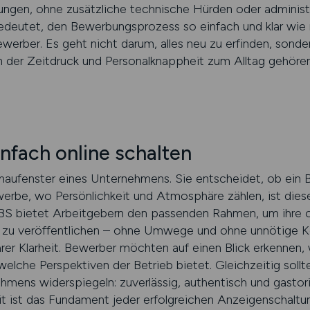
bungen, ohne zusätzliche technische Hürden oder administ
eutet, den Bewerbungsprozess so einfach und klar wie m
werber. Es geht nicht darum, alles neu zu erfinden, sond
in der Zeitdruck und Personalknappheit zum Alltag gehören,
nfach online schalten
chaufenster eines Unternehmens. Sie entscheidet, ob ein 
werbe, wo Persönlichkeit und Atmosphäre zählen, ist dies
S bietet Arbeitgebern den passenden Rahmen, um ihre o
et zu veröffentlichen – ohne Umwege und ohne unnötige Ko
ihrer Klarheit. Bewerber möchten auf einen Blick erkennen,
welche Perspektiven der Betrieb bietet. Gleichzeitig soll
hmens widerspiegeln: zuverlässig, authentisch und gastor
eit ist das Fundament jeder erfolgreichen Anzeigenschaltu