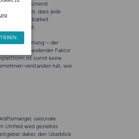
ookies zu.
 optisch ansprechend
cherzustellen, dass jede
rung
erliche Sichtbarkeit
werber präsent.
TIEREN
Markenwahrnehmung – der
 ist ein entscheidender Faktor
plattform ist somit keine
ternehmen verstanden hat, wie
kräftemangel, saisonale
 Umfeld wird gezieltes
eitgeber dabei, den Überblick