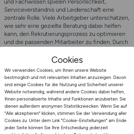
und Fachwissen spielen Persönlichkeit,
Serviceverständnis und Leidenschaft eine
zentrale Rolle. Viele Arbeitgeber unterschätzen,
wie sehr eine gezielte Beratung dabei helfen
kann, den Rekrutierungsprozess zu optimieren
und die passenden Mitarbeiter zu finden. Durch
individuelle Beratung lassen sich die
Cookies
Anforderungen klar definieren und
Bewerberprofile gezielt ansprechen.
Wir verwenden Cookies, um Ihnen unsere Website
bestmöglich und mit relevanten Inhalten anzuzeigen. Davon
Eine persönliche Beratung unterstützt
sind einige Cookies für die Nutzung und Sicherheit unserer
Arbeitgeber dabei, Schwächen im
Website notwendig, während andere Cookies dabei helfen,
Recruitingprozess zu erkennen und die
Ihnen personalisierte Inhalte und Funktionen anzubieten. Sie
Kommunikation zu verbessern. Wie werden
dienen außerdem anonymen Statistikzwecken. Wenn Sie auf
"Alle akzeptieren" klicken, stimmen Sie der Verwendung aller
Stellenanzeigen formuliert? Welche Bewerber
Cookies zu. Unter dem Link "Cookie-Einstellungen" am Ende
werden tatsächlich erreicht? Und wie lassen
jeder Seite können Sie Ihre Entscheidung jederzeit
sich qualifizierte Fachkräfte langfristig binden?