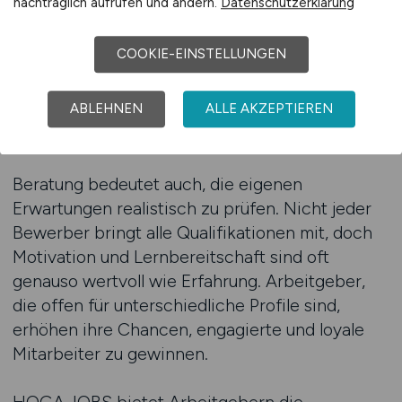
nachträglich aufrufen und ändern.
Datenschutzerklärung
Diese Fragen sind entscheidend, wenn es darum
geht, den Rekrutierungserfolg zu steigern.
COOKIE-EINSTELLUNGEN
Gerade in der Gastronomie, wo Fachkräfte
knapp sind, hilft eine strukturierte Strategie,
ABLEHNEN
ALLE AKZEPTIEREN
Fehlbesetzungen zu vermeiden und wertvolle
Zeit zu sparen.
Beratung bedeutet auch, die eigenen
Erwartungen realistisch zu prüfen. Nicht jeder
Bewerber bringt alle Qualifikationen mit, doch
Motivation und Lernbereitschaft sind oft
genauso wertvoll wie Erfahrung. Arbeitgeber,
die offen für unterschiedliche Profile sind,
erhöhen ihre Chancen, engagierte und loyale
Mitarbeiter zu gewinnen.